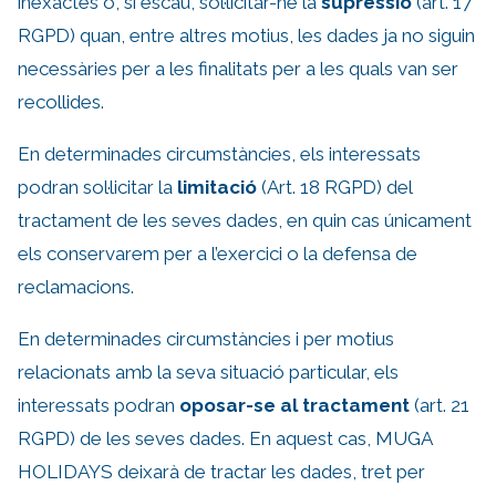
inexactes o, si escau, sol·licitar-ne la
supressió
(art. 17
RGPD) quan, entre altres motius, les dades ja no siguin
necessàries per a les finalitats per a les quals van ser
recollides.
En determinades circumstàncies, els interessats
podran sol·licitar la
limitació
(Art. 18 RGPD) del
tractament de les seves dades, en quin cas únicament
els conservarem per a l’exercici o la defensa de
reclamacions.
En determinades circumstàncies i per motius
relacionats amb la seva situació particular, els
interessats podran
oposar-se al tractament
(art. 21
RGPD) de les seves dades. En aquest cas, MUGA
HOLIDAYS deixarà de tractar les dades, tret per