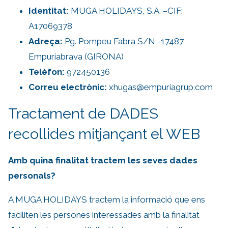
Identitat:
MUGA HOLIDAYS, S.A. –CIF:
A17069378
Adreça:
Pg. Pompeu Fabra S/N -17487
Empuriabrava (GIRONA)
Telèfon:
972450136
Correu electrònic:
xhugas@empuriagrup.com
Tractament de DADES
recollides mitjançant el WEB
Amb quina finalitat tractem les seves dades
personals?
A MUGA HOLIDAYS tractem la informació que ens
faciliten les persones interessades amb la finalitat