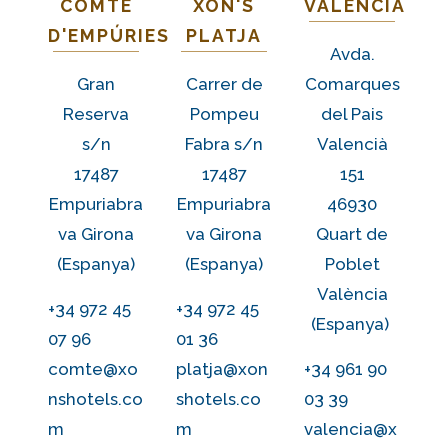
COMTE
XON'S
VALENCIA
D'EMPÚRIES
PLATJA
Avda.
Gran
Carrer de
Comarques
Reserva
Pompeu
del Pais
s/n
Fabra s/n
Valencià
17487
17487
151
Empuriabra
Empuriabra
46930
va Girona
va Girona
Quart de
(Espanya)
(Espanya)
Poblet
València
+34 972 45
+34 972 45
(Espanya)
07 96
01 36
comte@xo
platja@xon
+34 961 90
nshotels.co
shotels.co
03 39
m
m
valencia@x