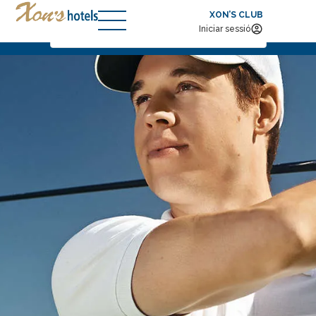
XON’S CLUB
Arribada — Sortida
2
Iniciar sessió