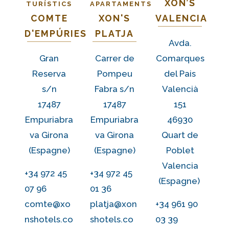
XON’S
TURÍSTICS
APARTAMENTS
COMTE
XON'S
VALENCIA
D'EMPÚRIES
PLATJA
Avda.
Gran
Carrer de
Comarques
Reserva
Pompeu
del Pais
s/n
Fabra s/n
Valencià
17487
17487
151
Empuriabra
Empuriabra
46930
va Girona
va Girona
Quart de
(Espagne)
(Espagne)
Poblet
Valencia
+34 972 45
+34 972 45
(Espagne)
07 96
01 36
comte@xo
platja@xon
+34 961 90
nshotels.co
shotels.co
03 39