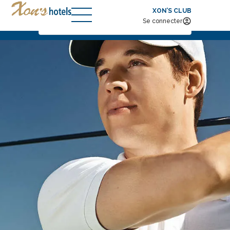
XON’S CLUB
Arrivée — Départ
2
Se connecter