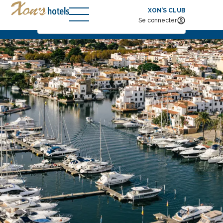
XON’S CLUB
Arrivée — Départ
2
Se connecter