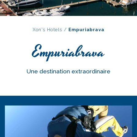
Xon's Hotels
/
Empuriabrava
Empuriabrava
Une destination extraordinaire