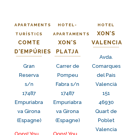
APARTAMENTS
HOTEL-
HOTEL
XON’S
TURÍSTICS
APARTAMENTS
COMTE
XON'S
VALENCIA
D'EMPÚRIES
PLATJA
Avda.
Gran
Carrer de
Comarques
Reserva
Pompeu
del Pais
s/n
Fabra s/n
Valencià
17487
17487
151
Empuriabra
Empuriabra
46930
va Girona
va Girona
Quart de
(Espagne)
(Espagne)
Poblet
Valencia
Oops! You
Oops! You