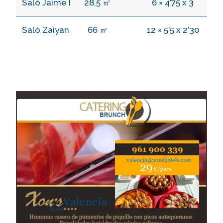
Saló Jaime I
28,5 ㎡
6 × 4’75 x 3
Saló Zaiyan
66 ㎡
12 × 5’5 x 2’30