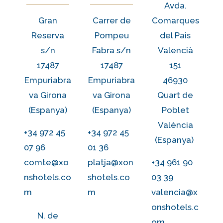
Avda.
Gran
Carrer de
Comarques
Reserva
Pompeu
del Pais
s/n
Fabra s/n
Valencià
17487
17487
151
Empuriabra
Empuriabra
46930
va Girona
va Girona
Quart de
(Espanya)
(Espanya)
Poblet
València
+34 972 45
+34 972 45
(Espanya)
07 96
01 36
comte@xo
platja@xon
+34 961 90
nshotels.co
shotels.co
03 39
m
m
valencia@x
onshotels.c
N. de
om