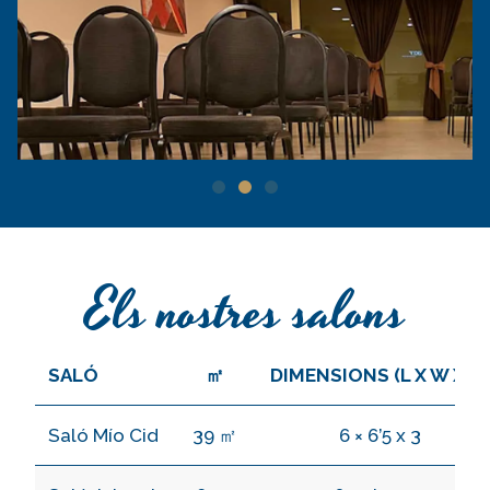
Els nostres salons
SALÓ
㎡
DIMENSIONS (L X W X H)
Saló Mío Cid
39 ㎡
6 × 6’5 x 3