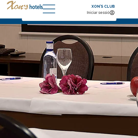
XON’S CLUB
Arribada — Sortida
2
Iniciar sessió