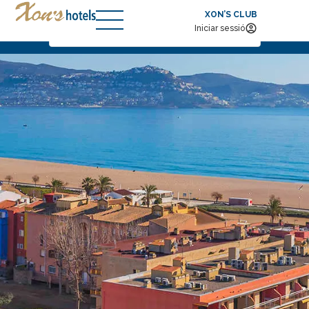
XON’S CLUB
Arribada — Sortida
2
Iniciar sessió