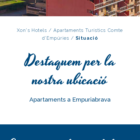
Xon's Hotels
/
Apartaments Turístics Comte
d’Empúries
/
Situació
Destaquem per la
nostra ubicació
Apartaments a Empuriabrava