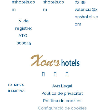
nshotels.co
shotels.co
03 39
m
m
valencia@x
onshotels.c
N. de
om
registre:
ATG-
000045
LA MEVA
Avís Legal
RESERVA
Política de privacitat
Política de cookies
Configuració de cookies