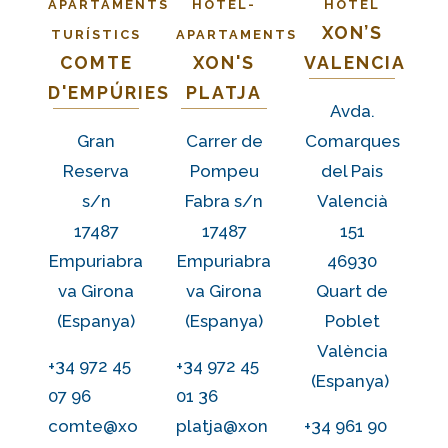
APARTAMENTS
HOTEL-
HOTEL
XON’S
TURÍSTICS
APARTAMENTS
COMTE
XON'S
VALENCIA
D'EMPÚRIES
PLATJA
Avda.
Gran
Carrer de
Comarques
Reserva
Pompeu
del Pais
s/n
Fabra s/n
Valencià
17487
17487
151
Empuriabra
Empuriabra
46930
va Girona
va Girona
Quart de
(Espanya)
(Espanya)
Poblet
València
+34 972 45
+34 972 45
(Espanya)
07 96
01 36
comte@xo
platja@xon
+34 961 90