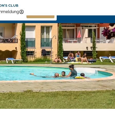
ON’S CLUB
romo
Suchen
nmeldung