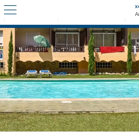
X
Wann
Wer
P
A
Anreise — Abreise
2 Erwachsene · 1 Zimmer