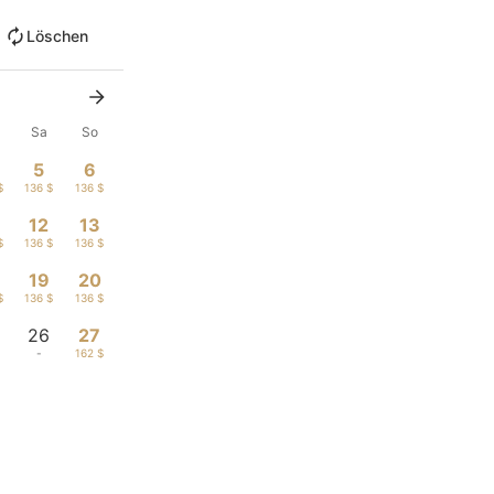
Löschen
Sa
So
5
6
$
136 $
136 $
12
13
$
136 $
136 $
19
20
$
136 $
136 $
26
27
-
162 $