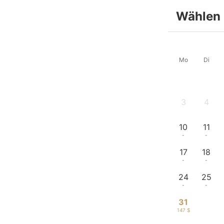
Wählen 
Mo
Di
3
4
-
-
10
11
-
-
17
18
-
-
24
25
-
-
31
147 $