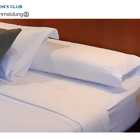
ON’S CLUB
nmeldung