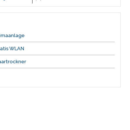
limaanlage
ratis WLAN
aartrockner