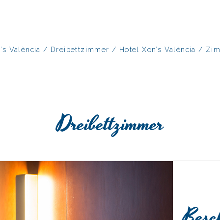
’s València
/
Dreibettzimmer
/
Hotel Xon’s València
/
Zi
Dreibettzimmer
Besc