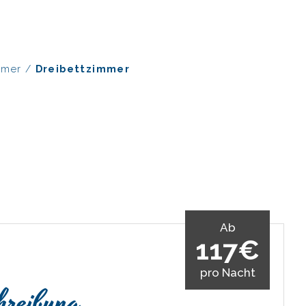
mmer
/
Dreibettzimmer
Ab
117€
pro Nacht
hreibung