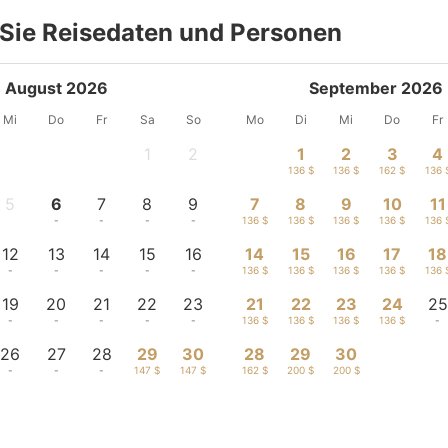
Sie Reisedaten und Personen
August 2026
September 2026
Mi
Do
Fr
Sa
So
Mo
Di
Mi
Do
Fr
1
2
1
2
3
4
-
-
136 $
136 $
162 $
136 
5
6
7
8
9
7
8
9
10
11
-
-
-
-
-
136 $
136 $
136 $
136 $
136 
12
13
14
15
16
14
15
16
17
18
-
-
-
-
-
136 $
136 $
136 $
136 $
136 
19
20
21
22
23
21
22
23
24
25
-
-
-
-
-
136 $
136 $
136 $
136 $
-
26
27
28
29
30
28
29
30
-
-
-
147 $
147 $
162 $
200 $
200 $