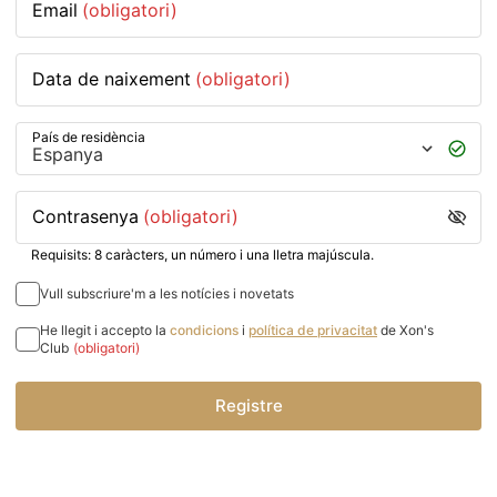
Email
(obligatori)
Data de naixement
(obligatori)
País de residència
Contrasenya
(obligatori)
Requisits: 8 caràcters, un número i una lletra majúscula.
Vull subscriure'm a les notícies i novetats
He llegit i accepto la
condicions
i
política de privacitat
de Xon's
Club
(obligatori)
Registre