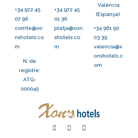
València
+34 972 45
+34 972 45
(Espanya)
07 96
01 36
comte@xo
platja@xon
+34 961 90
nshotels.co
shotels.co
03 39
m
m
valencia@x
onshotels.c
N. de
om
registre:
ATG-
000045