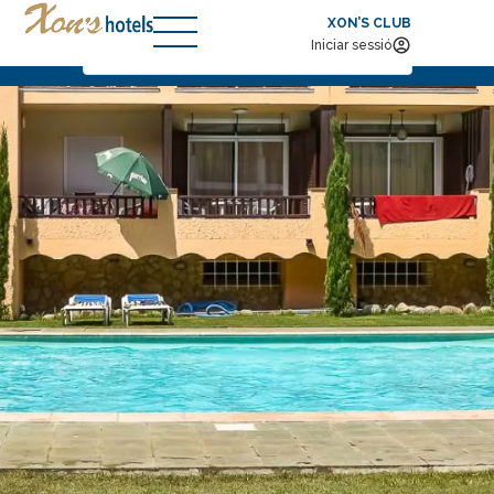
XON’S CLUB
Arribada — Sortida
Iniciar sessió