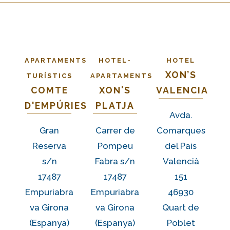
APARTAMENTS
HOTEL-
HOTEL
XON’S
TURÍSTICS
APARTAMENTS
COMTE
XON'S
VALENCIA
D'EMPÚRIES
PLATJA
Avda.
Gran
Carrer de
Comarques
Reserva
Pompeu
del Pais
s/n
Fabra s/n
Valencià
17487
17487
151
Empuriabra
Empuriabra
46930
va Girona
va Girona
Quart de
(Espanya)
(Espanya)
Poblet