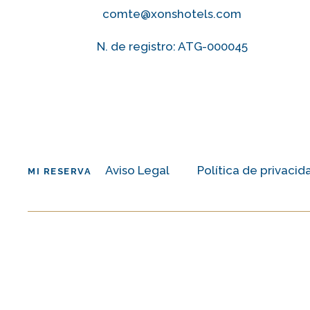
comte@xonshotels.com
N. de registro: ATG-000045
Aviso Legal
Política de privacid
MI RESERVA