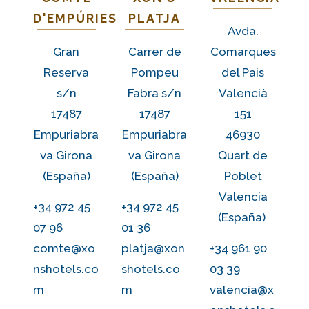
D'EMPÚRIES
PLATJA
Avda.
Gran
Carrer de
Comarques
Reserva
Pompeu
del Pais
s/n
Fabra s/n
Valencià
17487
17487
151
Empuriabra
Empuriabra
46930
va Girona
va Girona
Quart de
(España)
(España
)
Poblet
Valencia
+34 972 45
+34 972 45
(España)
07 96
01 36
comte@xo
platja@xon
+34 961 90
nshotels.co
shotels.co
03 39
m
m
valencia@x