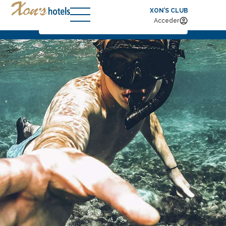
XON’S CLUB
Entrada — Salida
2
Acceder