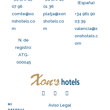
(España)
07 96
01 36
comte@xo
platja@xon
+34 961 90
nshotels.co
shotels.co
03 39
m
m
valencia@x
onshotels.c
N. de
om
registro:
ATG-
000045
MI
Aviso Legal
RESERVA