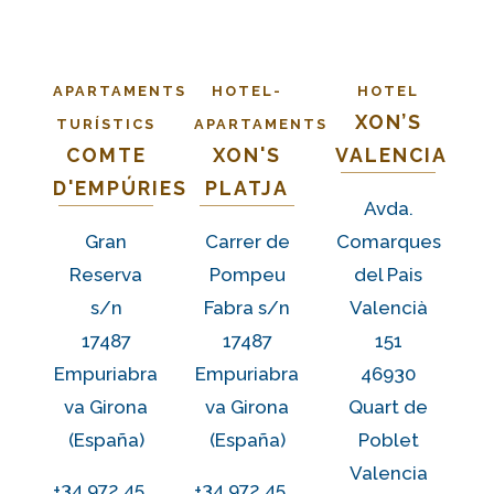
APARTAMENTS
HOTEL-
HOTEL
XON’S
TURÍSTICS
APARTAMENTS
COMTE
XON'S
VALENCIA
D'EMPÚRIES
PLATJA
Avda.
Gran
Carrer de
Comarques
Reserva
Pompeu
del Pais
s/n
Fabra s/n
Valencià
17487
17487
151
Empuriabra
Empuriabra
46930
va Girona
va Girona
Quart de
(España)
(España
)
Poblet
Valencia
+34 972 45
+34 972 45