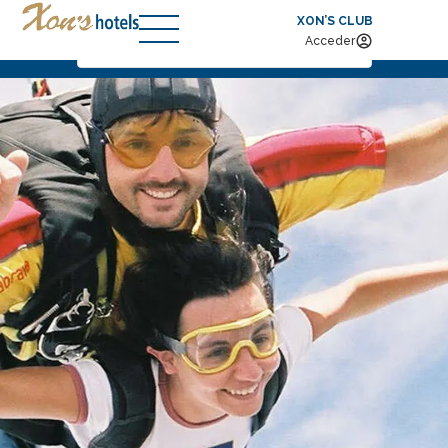
XON’S CLUB
Entrada — Salida
2
Acceder