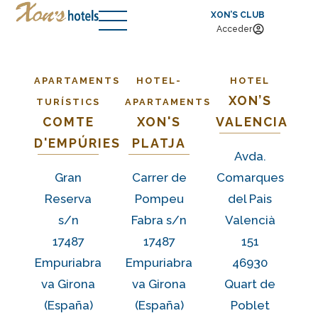
XON’S CLUB
Acceder
APARTAMENTS
HOTEL-
HOTEL
XON’S
TURÍSTICS
APARTAMENTS
COMTE
XON'S
VALENCIA
D'EMPÚRIES
PLATJA
Avda.
Gran
Carrer de
Comarques
Reserva
Pompeu
del Pais
s/n
Fabra s/n
Valencià
17487
17487
151
Empuriabra
Empuriabra
46930
va Girona
va Girona
Quart de
(España)
(España
)
Poblet