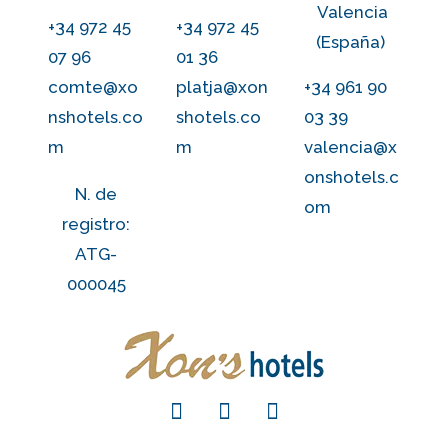
Valencia
+34 972 45
+34 972 45
(España)
07 96
01 36
comte@xo
platja@xon
+34 961 90
nshotels.co
shotels.co
03 39
m
m
valencia@x
onshotels.c
N. de
om
registro:
ATG-
000045