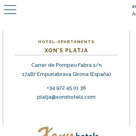
X
A
HOTEL-APARTAMENTS
XON'S PLATJA
Carrer de Pompeu Fabra s/n
17487 Empuriabrava Girona (España
)
+34 972 45 01 36
platja@xonshotels.com