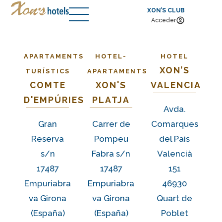
XON’S CLUB
Acceder
APARTAMENTS
HOTEL-
HOTEL
XON’S
TURÍSTICS
APARTAMENTS
COMTE
XON'S
VALENCIA
D'EMPÚRIES
PLATJA
Avda.
Gran
Carrer de
Comarques
Reserva
Pompeu
del Pais
s/n
Fabra s/n
Valencià
17487
17487
151
Empuriabra
Empuriabra
46930
va Girona
va Girona
Quart de
(España)
(España
)
Poblet