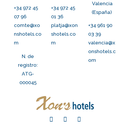
Valencia
+34 972 45
+34 972 45
(España)
07 96
01 36
comte@xo
platja@xon
+34 961 90
nshotels.co
shotels.co
03 39
m
m
valencia@x
onshotels.c
N. de
om
registro:
ATG-
000045