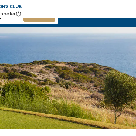
ON’S CLUB
ción
Buscar
cceder