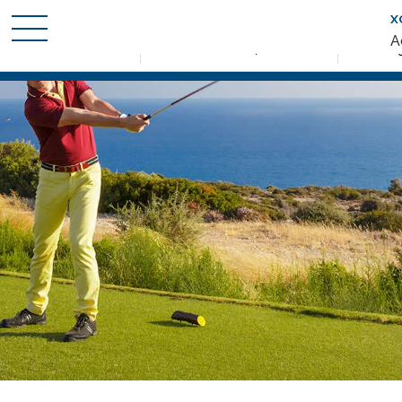
X
Cuándo
Quién
Promo
A
Entrada — Salida
2 adultos · 1 apartamento