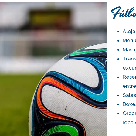
Fútbo
Aloj
Menús
Masa
Trans
excu
Reser
entr
Salas
Boxes
Organ
local