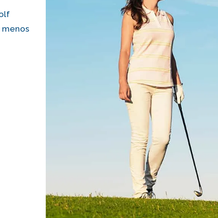
olf
 a menos